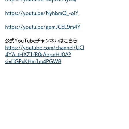
https://youtu.be/NyhbmQ_-olY
https://youtu.be/gemJCEL9m4Y
公式YouTubeチャンネルはこちら
https://youtube.com/channel/UCl
4YA_tHXZ1fR0rAbpnHJ0A?
si=lliGPxKHm1m4PGW8