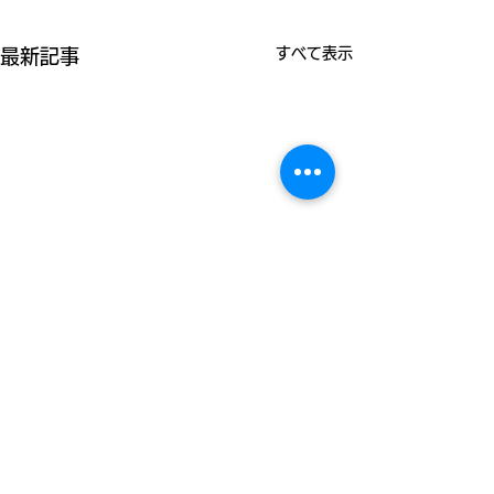
すべて表示
最新記事
〒380-8583 長野市稲葉2141 TEL.026-222-
8020／FAX.026-222-3060